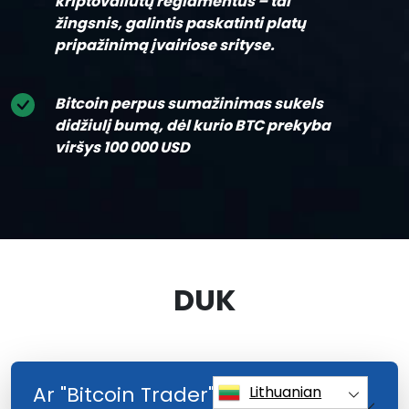
kriptovaliutų reglamentus – tai
žingsnis, galintis paskatinti platų
pripažinimą įvairiose srityse.
Bitcoin perpus sumažinimas sukels
didžiulį bumą, dėl kurio BTC prekyba
viršys 100 000 USD
DUK
Ar "Bitcoin Trader" programėlė
Lithuanian