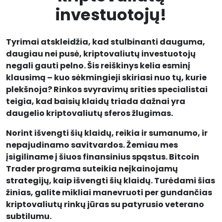
investuotojų!
Tyrimai atskleidžia, kad stulbinanti dauguma,
daugiau nei pusė, kriptovaliutų investuotojų
negali gauti pelno. Šis reiškinys kelia esminį
klausimą – kuo sėkmingieji skiriasi nuo tų, kurie
plekšnoja? Rinkos svyravimų srities specialistai
teigia, kad baisių klaidų triada dažnai yra
daugelio kriptovaliutų sferos žlugimas.
Norint išvengti šių klaidų, reikia ir sumanumo, ir
nepajudinamo savitvardos. Žemiau mes
įsigiliname į šiuos finansinius spąstus. Bitcoin
Trader programa suteikia neįkainojamų
strategijų, kaip išvengti šių klaidų. Turėdami šias
žinias, galite mikliai manevruoti per gundančias
kriptovaliutų rinkų jūras su patyrusio veterano
subtilumu.