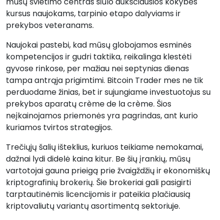
mūsų švietimo centras siūlo aukščiausios kokybės
kursus naujokams, tarpinio etapo dalyviams ir
prekybos veteranams.
Naujokai pastebi, kad mūsų globojamos esminės
kompetencijos ir gudri taktika, reikalinga klestėti
gyvose rinkose, per mažiau nei septynias dienas
tampa antrąja prigimtimi. Bitcoin Trader mes ne tik
perduodame žinias, bet ir sujungiame investuotojus su
prekybos aparatų crème de la crème. Šios
neįkainojamos priemonės yra pagrindas, ant kurio
kuriamos tvirtos strategijos.
Trečiųjų šalių išteklius, kuriuos teikiame nemokamai,
dažnai lydi didelė kaina kitur. Be šių įrankių, mūsų
vartotojai gauna prieigą prie žvaigždžių ir ekonomiškų
kriptografinių brokerių. Šie brokeriai gali pasigirti
tarptautinėmis licencijomis ir pateikia plačiausią
kriptovaliutų variantų asortimentą sektoriuje.