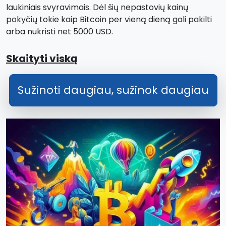
laukiniais svyravimais. Dėl šių nepastovių kainų
pokyčių tokie kaip Bitcoin per vieną dieną gali pakilti
arba nukristi net 5000 USD.
Skaityti viską
Sužinoti daugiau, sužinok daugiau