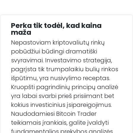
Perka tik todėl, kad kaina
maža
Nepastoviam kriptovaliutų rinkų
pobūdžiui būdingi dramatiški
svyravimai. Investavimo strategija,
pagrįsta tik trumpalaikiu bulių rinkos
išpūtimu, yra nusivylimo receptas.
Kruopšti pagrindinių principų analizė
yra labai svarbi prieš prisiimant bet
kokius investicinius įsipareigojimus.
Naudodamiesi Bitcoin Trader
teikiamais įrankiais, galite įvaldyti
fundamentalios prekybos analizės