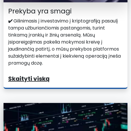
Prekyba yra smagi
✔️
Gilinimasis į investavimo į kriptografiją pasaulį
tampa užburiančiomis pastangomis, turint
tinkamą įrankių ir žinių arsenalą. Mūsų
įsipareigojimas pakelia mokymosi kreivę į
jaudinančią patirtį, o mūsų prekybos platformos
sužaidybinti elementai į kiekvieną operaciją įneša
pramogų dozę.
Skaityti viską