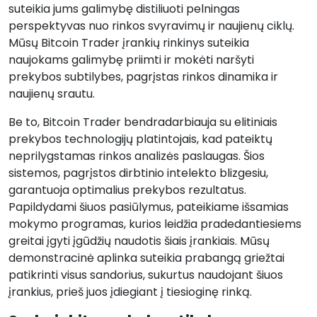
suteikia jums galimybę distiliuoti pelningas
perspektyvas nuo rinkos svyravimų ir naujienų ciklų.
Mūsų Bitcoin Trader įrankių rinkinys suteikia
naujokams galimybę priimti ir mokėti naršyti
prekybos subtilybes, pagrįstas rinkos dinamika ir
naujienų srautu.
Be to, Bitcoin Trader bendradarbiauja su elitiniais
prekybos technologijų platintojais, kad pateiktų
neprilygstamas rinkos analizės paslaugas. Šios
sistemos, pagrįstos dirbtinio intelekto blizgesiu,
garantuoja optimalius prekybos rezultatus.
Papildydami šiuos pasiūlymus, pateikiame išsamias
mokymo programas, kurios leidžia pradedantiesiems
greitai įgyti įgūdžių naudotis šiais įrankiais. Mūsų
demonstracinė aplinka suteikia prabangą griežtai
patikrinti visus sandorius, sukurtus naudojant šiuos
įrankius, prieš juos įdiegiant į tiesioginę rinką.