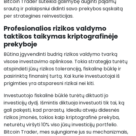
Bitcoin Trader suteikia galimybę auginti pajamų
srautą ir palaipsniui didinti savo prekybos sąskaitą
per strategines reinvesticijas.
Profesionalios rizikos valdymo
taktikos taikymas kriptografinėje
prekyboje
Būtina įgyvendinti budrią rizikos valdymo tvarką
visose investavimo aplinkose. Tokia strategija turėtų
atspindėti jūsų rizikos toleranciją, fiskalinę būklę ir
pasirinktą finansinį turtą. Kai kurie investuotojai iš
prigimties yra atsparesni rizikai nei kiti.
Investuotojo fiskalinė būklė turėtų diktuoti jo
investicijų dydį. Išmintis diktuoja investuoti tik tai, ką
gali pakęsti, kad prarastų. Idealiu atveju didesnės
rizikos įmonės, tokios kaip kriptografinė prekyba,
neturėtų viršyti 10% viso jūsų investicijų portfelio.
Bitcoin Trader, mes sujungiame jus su mechanizmais,