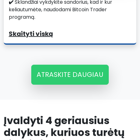
✔️
Sklandžiai vykdykite sandorius, kad ir kur
keliautumėte, naudodami Bitcoin Trader
programą.
Skaityti viską
ATRASKITE DAUGIAU
Įvaldyti 4 geriausius
dalykus, kuriuos turėtų