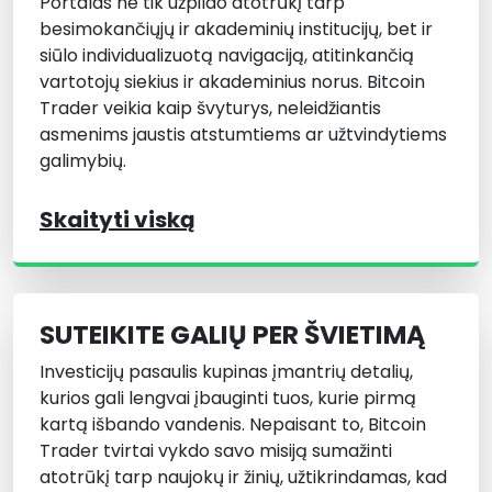
Portalas ne tik užpildo atotrūkį tarp
besimokančiųjų ir akademinių institucijų, bet ir
siūlo individualizuotą navigaciją, atitinkančią
vartotojų siekius ir akademinius norus. Bitcoin
Trader veikia kaip švyturys, neleidžiantis
asmenims jaustis atstumtiems ar užtvindytiems
galimybių.
Skaityti viską
SUTEIKITE GALIŲ PER ŠVIETIMĄ
Investicijų pasaulis kupinas įmantrių detalių,
kurios gali lengvai įbauginti tuos, kurie pirmą
kartą išbando vandenis. Nepaisant to, Bitcoin
Trader tvirtai vykdo savo misiją sumažinti
atotrūkį tarp naujokų ir žinių, užtikrindamas, kad