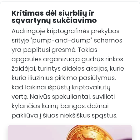
Kritimas dėl siurblių ir
sąvartynų sukčiavimo
Audringoje kriptografinės prekybos
srityje "pump-and-dump" schemos
yra paplitusi grėsmė. Tokias
apgaules organizuoja gudrūs rinkos
žaidėjai, turintys dideles akcijas, kurie
kuria iliuzinius pirkimo pasiūlymus,
kad laikinai išpūstų kriptovaliutų
vertę. Naivūs spekuliantai, suvilioti
kylančios kainų bangos, dažnai
pakliūva į šiuos niekšiškus spąstus.