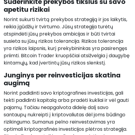
Suderinkite prekybos tikslus su savo
apetitu rizikai
Norint sukurti tvirtą prekybos strategiją ir jos laikytis,
reikia įgūdžių ir tvirtumo. Jūsų strategija turėtų
atspindėti jūsų prekybos ambicijas ir būti tvirtai
susieta su jūsų rizikos tolerancija. Rizikos tolerancija
yra rizikos laipsnis, kurį prekybininkas yra pasirengęs
priimti. Bitcoin Trader kruopščiai atsižvelgia į daugybę
kintamųjų, kad įvertintų jūsų rizikos slenkstį.
Junginys per reinvesticijas skatina
augimą
Norint padidinti savo kriptografines investicijas, gali
tekti padidinti kapitalą arba pradėti kukliai ir vėl gauti
pajamų. Tačiau neapgalvota didelę dalį savo
santaupų nukreipti į kriptovaliutas dėl joms būdingo
rizikingumo. Sumanus pelno reinvestavimas yra
optimali kriptografinės investicijos plėtros strategija.