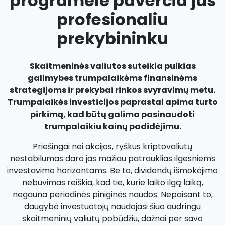
programėlė paverčia jus
profesionaliu
prekybininku
Skaitmeninės valiutos suteikia puikias
galimybes trumpalaikėms finansinėms
strategijoms ir prekybai rinkos svyravimų metu.
Trumpalaikės investicijos paprastai apima turto
pirkimą, kad būtų galima pasinaudoti
trumpalaikiu kainų padidėjimu.
Priešingai nei akcijos, ryškus kriptovaliutų
nestabilumas daro jas mažiau patrauklias ilgesniems
investavimo horizontams. Be to, dividendų išmokėjimo
nebuvimas reiškia, kad tie, kurie laiko ilgą laiką,
negauna periodinės piniginės naudos. Nepaisant to,
daugybė investuotojų naudojasi šiuo audringu
skaitmeninių valiutų pobūdžiu, dažnai per savo