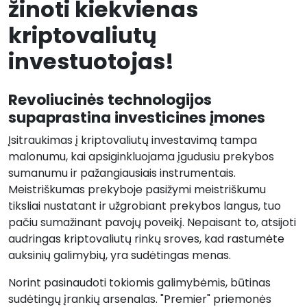
žinoti kiekvienas
kriptovaliutų
investuotojas!
Revoliucinės technologijos
supaprastina investicines įmones
Įsitraukimas į kriptovaliutų investavimą tampa
malonumu, kai apsiginkluojama įgudusiu prekybos
sumanumu ir pažangiausiais instrumentais.
Meistriškumas prekyboje pasižymi meistriškumu
tiksliai nustatant ir užgrobiant prekybos langus, tuo
pačiu sumažinant pavojų poveikį. Nepaisant to, atsijoti
audringas kriptovaliutų rinkų sroves, kad rastumėte
auksinių galimybių, yra sudėtingas menas.
Norint pasinaudoti tokiomis galimybėmis, būtinas
sudėtingų įrankių arsenalas. "Premier" priemonės