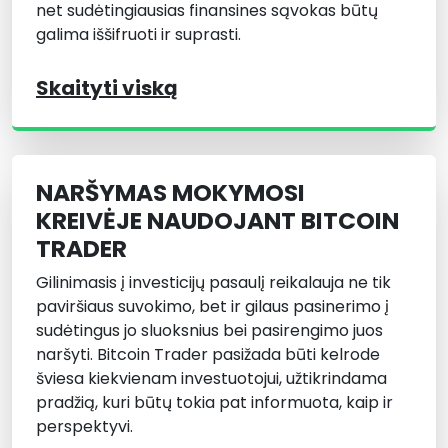
net sudėtingiausias finansines sąvokas būtų
galima iššifruoti ir suprasti.
Skaityti viską
NARŠYMAS MOKYMOSI
KREIVĖJE NAUDOJANT BITCOIN
TRADER
Gilinimasis į investicijų pasaulį reikalauja ne tik
paviršiaus suvokimo, bet ir gilaus pasinerimo į
sudėtingus jo sluoksnius bei pasirengimo juos
naršyti. Bitcoin Trader pasižada būti kelrode
šviesa kiekvienam investuotojui, užtikrindama
pradžią, kuri būtų tokia pat informuota, kaip ir
perspektyvi.