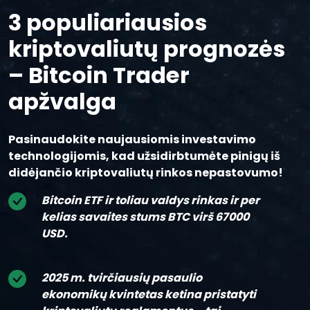
3 populiariausios
kriptovaliutų prognozės
– Bitcoin Trader
apžvalga
Pasinaudokite naujausiomis investavimo
technologijomis, kad užsidirbtumėte pinigų iš
didėjančio kriptovaliutų rinkos nepastovumo!
Bitcoin ETF ir toliau valdys rinkas ir per
kelias savaites stums BTC virš 67000
USD.
2025 m. tvirčiausių pasaulio
ekonomikų kvintetas ketina pristatyti