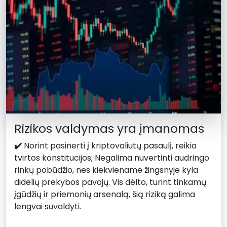
Rizikos valdymas yra įmanomas
✔️
Norint pasinerti į kriptovaliutų pasaulį, reikia
tvirtos konstitucijos; Negalima nuvertinti audringo
rinkų pobūdžio, nes kiekviename žingsnyje kyla
didelių prekybos pavojų. Vis dėlto, turint tinkamų
įgūdžių ir priemonių arsenalą, šią riziką galima
lengvai suvaldyti.