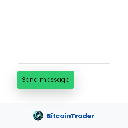
Send message
BitcoinTrader