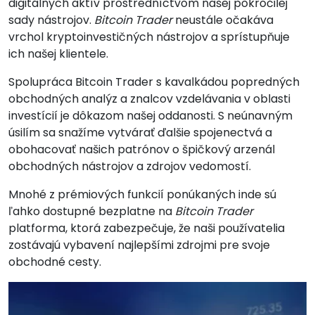
digitálnych aktív prostredníctvom našej pokročilej
sady nástrojov.
Bitcoin Trader
neustále očakáva
vrchol kryptoinvestičných nástrojov a sprístupňuje
ich našej klientele.
Spolupráca Bitcoin Trader s kavalkádou popredných
obchodných analýz a znalcov vzdelávania v oblasti
investícií je dôkazom našej oddanosti. S neúnavným
úsilím sa snažíme vytvárať ďalšie spojenectvá a
obohacovať našich patrónov o špičkový arzenál
obchodných nástrojov a zdrojov vedomostí.
Mnohé z prémiových funkcií ponúkaných inde sú
ľahko dostupné bezplatne na
Bitcoin Trader
platforma, ktorá zabezpečuje, že naši používatelia
zostávajú vybavení najlepšími zdrojmi pre svoje
obchodné cesty.