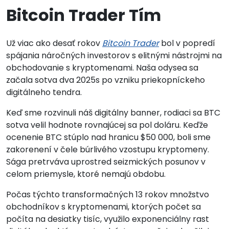
Bitcoin Trader Tím
Už viac ako desať rokov
Bitcoin Trader
bol v popredí
spájania náročných investorov s elitnými nástrojmi na
obchodovanie s kryptomenami. Naša odysea sa
začala sotva dva 2025s po vzniku priekopníckeho
digitálneho tendra.
Keď sme rozvinuli náš digitálny banner, rodiaci sa BTC
sotva velil hodnote rovnajúcej sa pol doláru. Keďže
ocenenie BTC stúplo nad hranicu $50 000, boli sme
zakorenení v čele búrlivého vzostupu kryptomeny.
Sága pretrváva uprostred seizmických posunov v
celom priemysle, ktoré nemajú obdobu.
Počas týchto transformačných 13 rokov množstvo
obchodníkov s kryptomenami, ktorých počet sa
počíta na desiatky tisíc, využilo exponenciálny rast