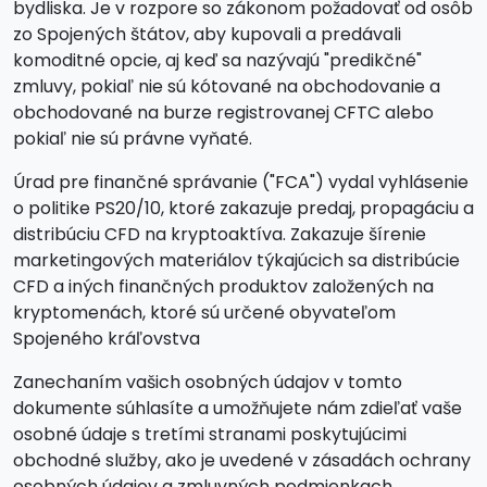
bydliska. Je v rozpore so zákonom požadovať od osôb
zo Spojených štátov, aby kupovali a predávali
komoditné opcie, aj keď sa nazývajú "predikčné"
zmluvy, pokiaľ nie sú kótované na obchodovanie a
obchodované na burze registrovanej CFTC alebo
pokiaľ nie sú právne vyňaté.
Úrad pre finančné správanie ("FCA") vydal vyhlásenie
o politike PS20/10, ktoré zakazuje predaj, propagáciu a
distribúciu CFD na kryptoaktíva. Zakazuje šírenie
marketingových materiálov týkajúcich sa distribúcie
CFD a iných finančných produktov založených na
kryptomenách, ktoré sú určené obyvateľom
Spojeného kráľovstva
Zanechaním vašich osobných údajov v tomto
dokumente súhlasíte a umožňujete nám zdieľať vaše
osobné údaje s tretími stranami poskytujúcimi
obchodné služby, ako je uvedené v zásadách ochrany
osobných údajov a zmluvných podmienkach.