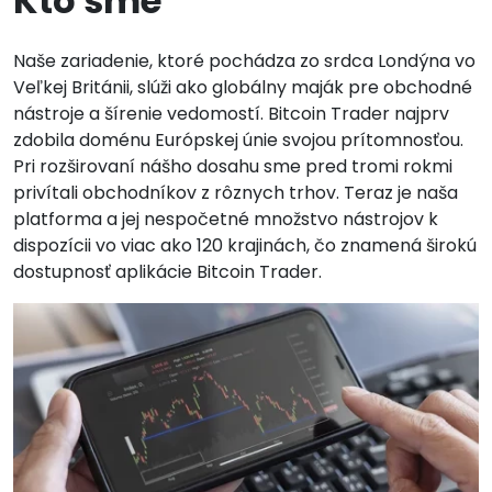
Kto sme
Naše zariadenie, ktoré pochádza zo srdca Londýna vo
Veľkej Británii, slúži ako globálny maják pre obchodné
nástroje a šírenie vedomostí. Bitcoin Trader najprv
zdobila doménu Európskej únie svojou prítomnosťou.
Pri rozširovaní nášho dosahu sme pred tromi rokmi
privítali obchodníkov z rôznych trhov. Teraz je naša
platforma a jej nespočetné množstvo nástrojov k
dispozícii vo viac ako 120 krajinách, čo znamená širokú
dostupnosť aplikácie Bitcoin Trader.