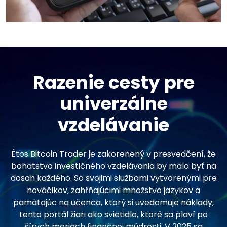
Razenie cesty pre
univerzálne
vzdelávanie
Étos Bitcoin Trader je zakorenený v presvedčení, že
bohatstvo investičného vzdelávania by malo byť na
dosah každého. So svojimi službami vytvorenými pre
nováčikov, zahŕňajúcimi množstvo jazykov a
pamätajúc na učenca, ktorý si uvedomuje náklady,
tento portál žiari ako svietidlo, ktoré sa plaví po
šírych moriach finančnej múdrosti. V 2025 sa