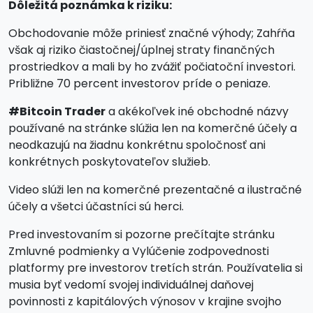
Dôležitá poznámka k riziku:
Obchodovanie môže priniesť značné výhody; Zahŕňa
však aj riziko čiastočnej/úplnej straty finančných
prostriedkov a mali by ho zvážiť počiatoční investori.
Približne 70 percent investorov príde o peniaze.
#Bitcoin Trader
a akékoľvek iné obchodné názvy
používané na stránke slúžia len na komerčné účely a
neodkazujú na žiadnu konkrétnu spoločnosť ani
konkrétnych poskytovateľov služieb.
Video slúži len na komerčné prezentačné a ilustračné
účely a všetci účastníci sú herci.
Pred investovaním si pozorne prečítajte stránku
Zmluvné podmienky a Vylúčenie zodpovednosti
platformy pre investorov tretích strán. Používatelia si
musia byť vedomí svojej individuálnej daňovej
povinnosti z kapitálových výnosov v krajine svojho