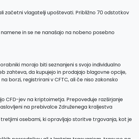
i začetni vlagatelji upoštevati. Približno 70 odstotkov
ne namene in se ne nanašajo na nobeno posebno
rabniki morajo biti seznanjeni s svojo individualno
eb zahteva, da kupujejo in prodajajo blagovne opcije,
a borzi, registrirani v CFTC, ali če niso zakonsko
cijo CFD-jev na kriptoimetja. Prepoveduje razširjanje
 naslovljeni na prebivalce Združenega kraljestva
jimi osebami, ki opravljajo storitve trgovanja, kot je