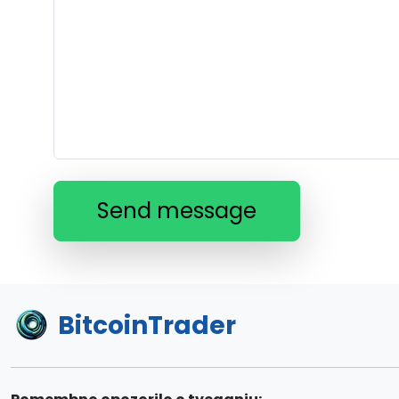
Send message
BitcoinTrader