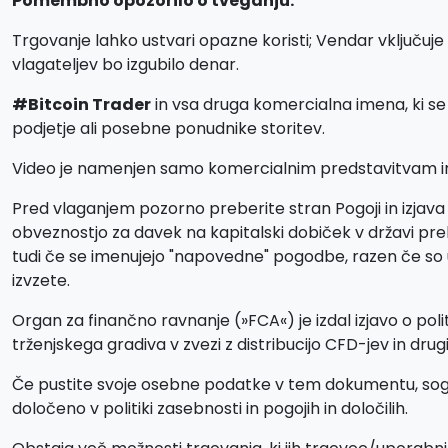
Pomembno opozorilo o tveganju:
Trgovanje lahko ustvari opazne koristi; Vendar vključuje 
vlagateljev bo izgubilo denar.
#Bitcoin Trader
in vsa druga komercialna imena, ki 
podjetje ali posebne ponudnike storitev.
Video je namenjen samo komercialnim predstavitvam in il
Pred vlaganjem pozorno preberite stran Pogoji in izjava 
obveznostjo za davek na kapitalski dobiček v državi preb
tudi če se imenujejo "napovedne" pogodbe, razen če so uvr
izvzete.
Organ za finančno ravnanje (»FCA«) je izdal izjavo o poli
trženjskega gradiva v zvezi z distribucijo CFD-jev in dru
Če pustite svoje osebne podatke v tem dokumentu, soglaš
določeno v politiki zasebnosti in pogojih in določilih.