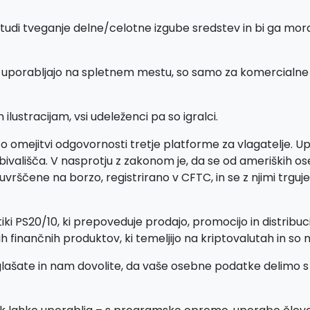
tudi tveganje delne/celotne izgube sredstev in bi ga moral
se uporabljajo na spletnem mestu, so samo za komercial
ustracijam, vsi udeleženci pa so igralci.
o omejitvi odgovornosti tretje platforme za vlagatelje. Upo
ivališča. V nasprotju z zakonom je, da se od ameriških os
ščene na borzo, registrirano v CFTC, in se z njimi trguje n
tiki PS20/10, ki prepoveduje prodajo, promocijo in distribu
gih finančnih produktov, ki temeljijo na kriptovalutah in so
ate in nam dovolite, da vaše osebne podatke delimo s tret