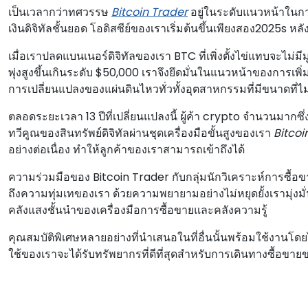
เป็นเวลากว่าทศวรรษ
Bitcoin Trader
อยู่ในระดับแนวหน้าในการ
เงินดิจิทัลชั้นยอด โอดิสซีย์ของเราเริ่มต้นขึ้นเพียงสอง2025s ห
เมื่อเราปลดแบนเนอร์ดิจิทัลของเรา BTC ที่เพิ่งตั้งไข่แทบจะไม่ม
พุ่งสูงขึ้นเกินระดับ $50,000 เราจึงยึดมั่นในแนวหน้าของการเพิ่ม
การเปลี่ยนแปลงของแผ่นดินไหวทั่วทั้งอุตสาหกรรมที่มีขนาดที่ไม
ตลอดระยะเวลา 13 ปีที่เปลี่ยนแปลงนี้ ผู้ค้า crypto จํานวนมา
ทวีคูณของสินทรัพย์ดิจิทัลผ่านชุดเครื่องมือขั้นสูงของเรา
Bitcoi
อย่างต่อเนื่อง ทําให้ลูกค้าของเราสามารถเข้าถึงได้
ความร่วมมือของ Bitcoin Trader กับกลุ่มนักวิเคราะห์การซื้อขา
ถึงความทุ่มเทของเรา ด้วยความพยายามอย่างไม่หยุดยั้งเรามุ่งมั่น
คลังแสงชั้นนําของเครื่องมือการซื้อขายและคลังความรู้
คุณสมบัติพิเศษหลายอย่างที่นําเสนอในที่อื่นนั้นพร้อมใช้งานโดย
ใช้ของเราจะได้รับทรัพยากรที่ดีที่สุดสําหรับการเดินทางซื้อข