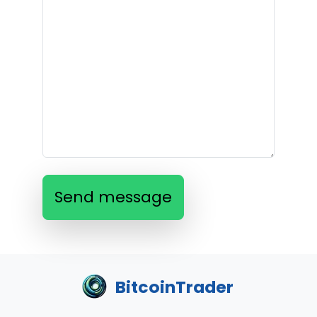
Send message
BitcoinTrader