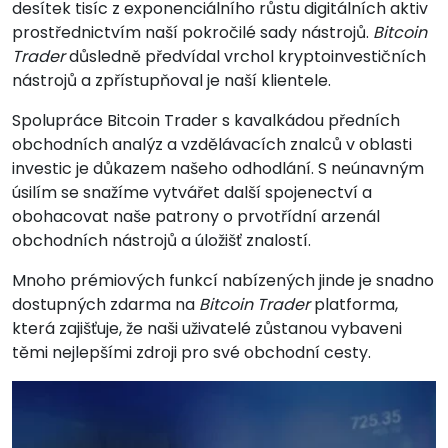
desítek tisíc z exponenciálního růstu digitálních aktiv
prostřednictvím naší pokročilé sady nástrojů.
Bitcoin
Trader
důsledně předvídal vrchol kryptoinvestičních
nástrojů a zpřístupňoval je naší klientele.
Spolupráce Bitcoin Trader s kavalkádou předních
obchodních analýz a vzdělávacích znalců v oblasti
investic je důkazem našeho odhodlání. S neúnavným
úsilím se snažíme vytvářet další spojenectví a
obohacovat naše patrony o prvotřídní arzenál
obchodních nástrojů a úložišť znalostí.
Mnoho prémiových funkcí nabízených jinde je snadno
dostupných zdarma na
Bitcoin Trader
platforma,
která zajišťuje, že naši uživatelé zůstanou vybaveni
těmi nejlepšími zdroji pro své obchodní cesty.