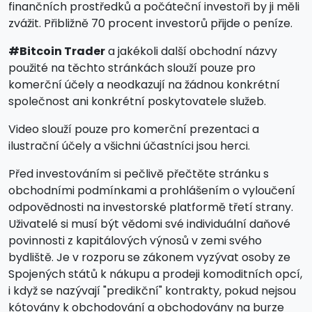
finančních prostředků a počáteční investoři by ji měli
zvážit. Přibližně 70 procent investorů přijde o peníze.
#Bitcoin Trader
a jakékoli další obchodní názvy
použité na těchto stránkách slouží pouze pro
komerční účely a neodkazují na žádnou konkrétní
společnost ani konkrétní poskytovatele služeb.
Video slouží pouze pro komerční prezentaci a
ilustrační účely a všichni účastníci jsou herci.
Před investováním si pečlivě přečtěte stránku s
obchodními podmínkami a prohlášením o vyloučení
odpovědnosti na investorské platformě třetí strany.
Uživatelé si musí být vědomi své individuální daňové
povinnosti z kapitálových výnosů v zemi svého
bydliště. Je v rozporu se zákonem vyzývat osoby ze
Spojených států k nákupu a prodeji komoditních opcí,
i když se nazývají "predikční" kontrakty, pokud nejsou
kótovány k obchodování a obchodovány na burze