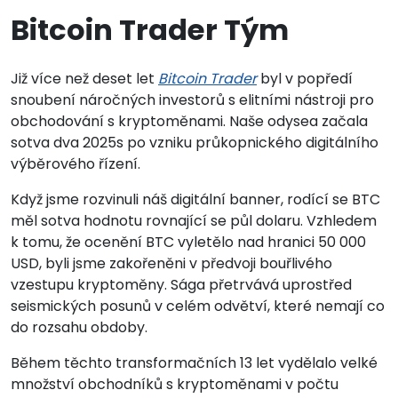
Bitcoin Trader Tým
Již více než deset let
Bitcoin Trader
byl v popředí
snoubení náročných investorů s elitními nástroji pro
obchodování s kryptoměnami. Naše odysea začala
sotva dva 2025s po vzniku průkopnického digitálního
výběrového řízení.
Když jsme rozvinuli náš digitální banner, rodící se BTC
měl sotva hodnotu rovnající se půl dolaru. Vzhledem
k tomu, že ocenění BTC vyletělo nad hranici 50 000
USD, byli jsme zakořeněni v předvoji bouřlivého
vzestupu kryptoměny. Sága přetrvává uprostřed
seismických posunů v celém odvětví, které nemají co
do rozsahu obdoby.
Během těchto transformačních 13 let vydělalo velké
množství obchodníků s kryptoměnami v počtu